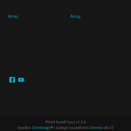
Array
Array
©XXVI Rudolf Gas | v1.5.0
Izvedba:
Domdesign®
| Gostuje na platformi:
Domnio
v8.2.0