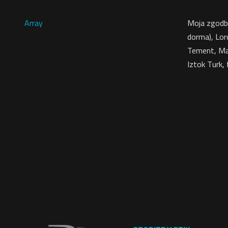
Array
Moja zgodba,
dorma), Lor
Tement, Man
Iztok Turk, 