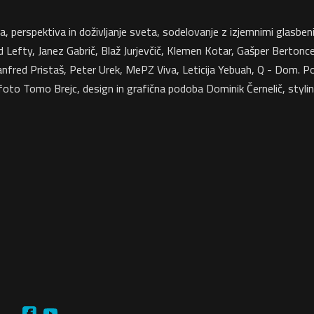
 perspektiva in doživljanje sveta, sodelovanje z izjemnimi glasbenik
d Lefty, Janez Gabrič, Blaž Jurjevčič, Klemen Kotar, Gašper Berton
fred Pristaš, Peter Urek, MePZ Viva, Leticija Yebuah, Q - Dom. Po
foto Tomo Brejc, design in grafična podoba Dominik Černelič, styling