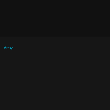
Array